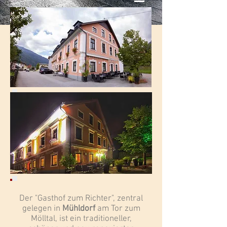
Der "Gasthof zum Richter", zentral
gelegen in
Mühldorf
am Tor zum
Mölltal, ist ein traditioneller,